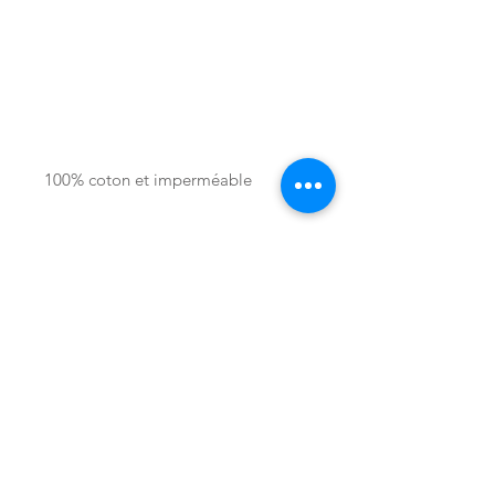
100% coton et imperméable 
Boutique
°
A propos
°
Contact
°
Facebook
°
I
nstagram
° P
interest
CGV
°
Mentions Légales
°
Politique de confidentialité
°
Cookies
°
Ateliers