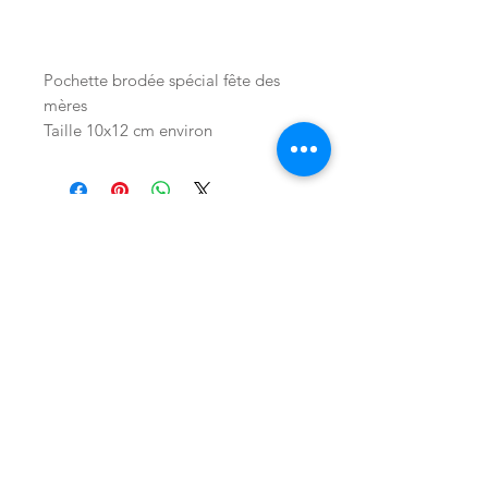
Pochette brodée spécial fête des
mères
Taille 10x12 cm environ
Fermeture éclair Blanc
Boutique
°
A propos
°
Contact
°
Facebook
°
I
nstagram
° P
interest
CGV
°
Mentions Légales
°
Politique de confidentialité
°
Cookies
°
Ateliers
Inscription à la Newsletter