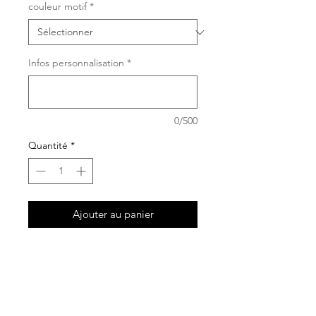
couleur motif
*
Infos personnalisation
*
0/500
Quantité
*
Ajouter au panier