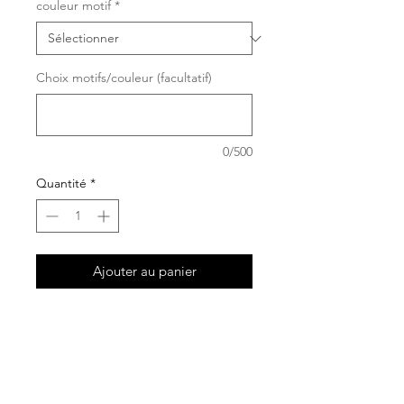
couleur motif
*
Choix motifs/couleur (facultatif)
0/500
Quantité
*
Ajouter au panier