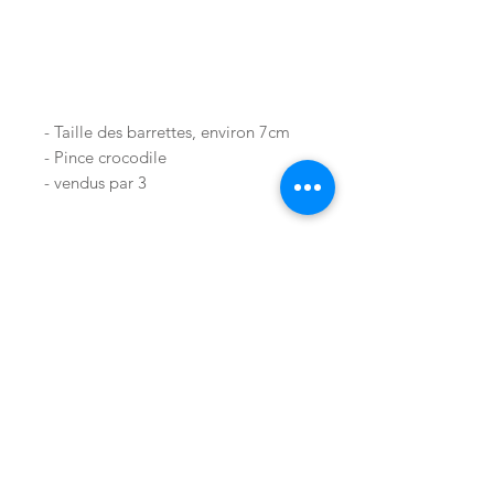
- Taille des barrettes, environ 7cm
- Pince crocodile
- vendus par 3
3 coloris disponibles :
Double gaze brodée camel
Double gaze brodée ecru
Boutique
°
A propos
°
Double gaze fleurs printemps
Contact
°
Facebook
°
ne passe pas en machine, ne pas
I
nstagram
° P
interest
repasser
CGV
°
Mentions Légales
°
Vous pouvez découvrir aussi
Politique de confidentialité
°
d'autres collections :
Cookies
°
Ateliers